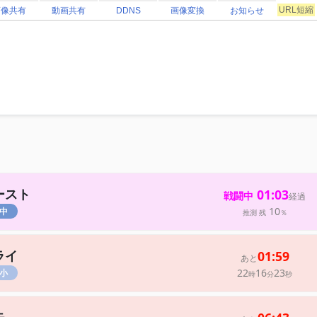
URL短縮
画像共有
動画共有
DDNS
画像変換
お知らせ
ースト
01:03
戦闘中
経過
10
中
推測 残
％
ライ
01:59
あと
22
16
23
小
時
分
秒