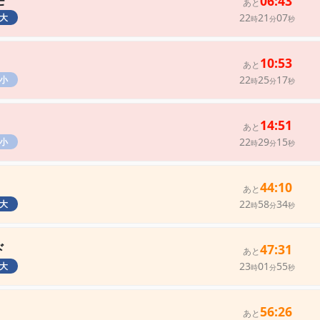
モ
06:43
あと
22
21
07
大
時
分
秒
10:53
あと
22
25
17
小
時
分
秒
14:51
あと
22
29
15
小
時
分
秒
44:10
あと
22
58
34
大
時
分
秒
ド
47:31
あと
23
01
55
大
時
分
秒
56:26
あと