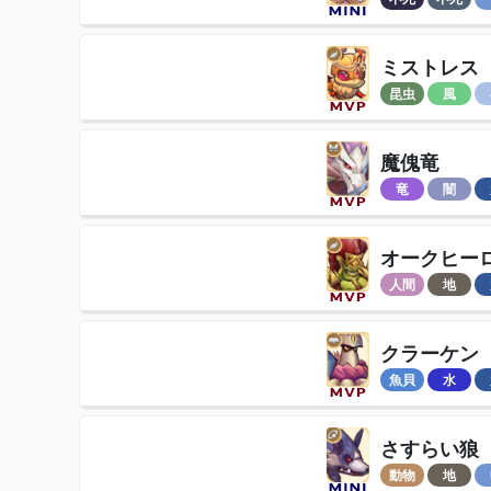
ミストレス
昆虫
風
魔傀竜
竜
闇
オークヒー
人間
地
クラーケン
魚貝
水
さすらい狼
動物
地