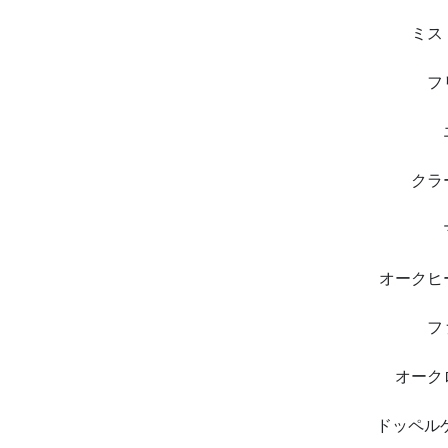
ミス
フ
クラ
オークヒ
フ
オーク
ドッペル