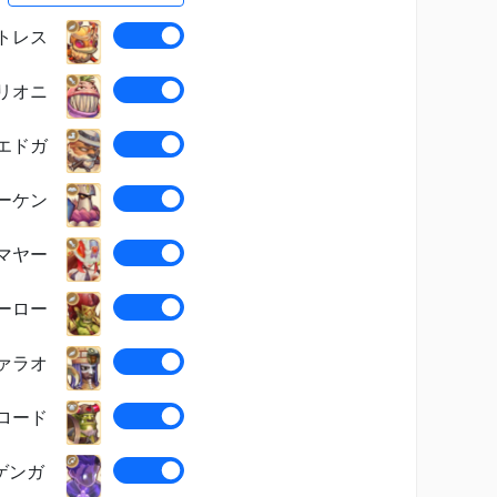
トレス
リオニ
エドガ
ーケン
マヤー
ーロー
ァラオ
ロード
ゲンガ