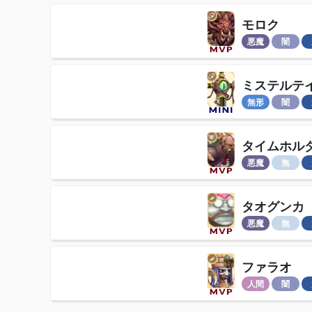
モロク
悪魔
闇
ミステルテ
無形
闇
タイムホル
悪魔
無
タオグンカ
悪魔
無
ファラオ
人間
闇