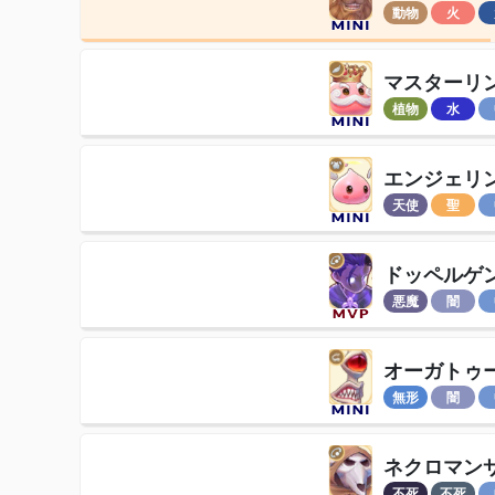
動物
火
マスターリ
植物
水
エンジェリ
天使
聖
ドッペルゲ
悪魔
闇
オーガトゥ
無形
闇
ネクロマン
不死
不死