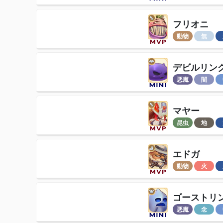
フリオニ
動物
無
デビルリン
悪魔
闇
マヤー
昆虫
地
エドガ
動物
火
ゴーストリ
悪魔
念