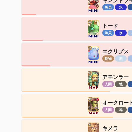
キングドラ
魚貝
水
トード
魚貝
水
エクリプス
動物
無
アモンラー
人間
地
オークロー
人間
地
キメラ