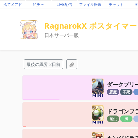
捨てメアド
絵チャ
LIVE配信
ファイル転送
チャット
RagnarokX ボスタイマー
日本サーバー版
最後の異界 2日前
ダークプリ
悪魔
不死
ドラゴンフ
昆虫
風